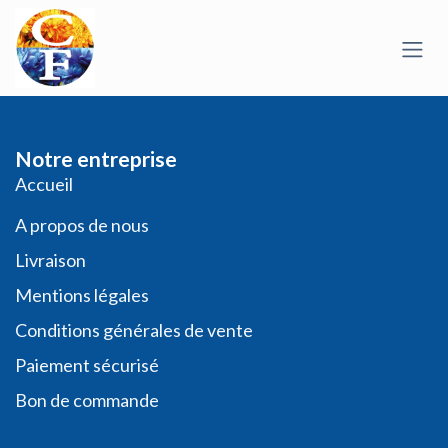
Se rendre au contenu
Notre entreprise
​​​Acc​uei​l​
A propos de nous
Livraison
Mentions légales
Conditio​ns général​es de vente
Paiement sécurisé
Bon de commande