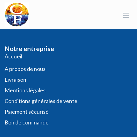
Se rendre au contenu
Notre entreprise
​​​Acc​uei​l​
A propos de nous
Livraison
Mentions légales
Conditio​ns général​es de vente
Paiement sécurisé
Bon de commande