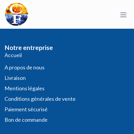
Se rendre au contenu
Notre entreprise
​​​Acc​uei​l​
A propos de nous
Livraison
Mentions légales
Conditio​ns général​es de vente
Paiement sécurisé
Bon de commande