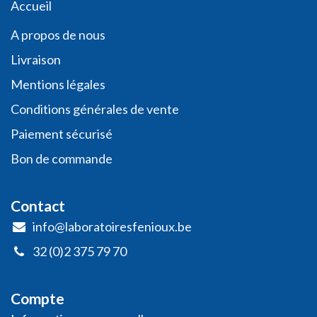
​​​Acc​uei​l​
A propos de nous
Livraison
Mentions légales
Conditio​ns général​es de vente
Paiement sécurisé
Bon de commande
Contact
info@laboratoiresfenioux.be
32 (0)2 375 79 70
Compte