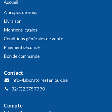
​​​Acc​uei​l​
A propos de nous
Livraison
Mentions légales
Conditio​ns général​es de vente
Paiement sécurisé
Bon de commande
Contact
info@laboratoiresfenioux.be
32 (0)2 375 79 70
Compte